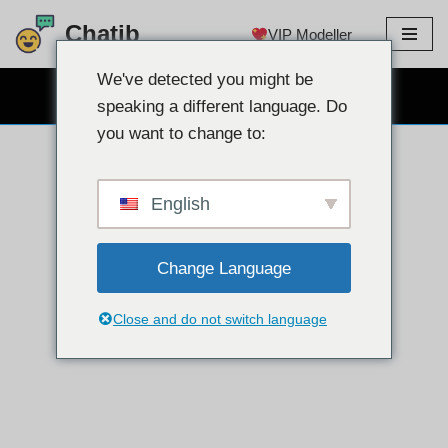
Chatib
VIP Modeller
İçeriğe
atla
We've detected you might be
ÜCRETSİZ WEB KAMERA SOHBET
speaking a different language. Do
you want to change to:
English
Change Language
Close and do not switch language