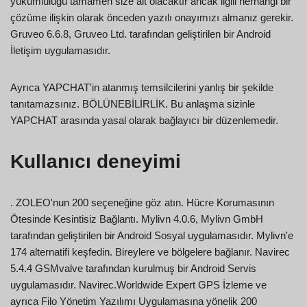
yükümlülüğü tamamen size ait olacaktır ancak ilgili herhangi bir
çözüme ilişkin olarak önceden yazılı onayımızı almanız gerekir.
Gruveo 6.6.8, Gruveo Ltd. tarafından geliştirilen bir Android
İletişim uygulamasıdır.
Ayrıca YAPCHAT'in atanmış temsilcilerini yanlış bir şekilde
tanıtamazsınız. BÖLÜNEBİLİRLİK. Bu anlaşma sizinle
YAPCHAT arasında yasal olarak bağlayıcı bir düzenlemedir.
Kullanıcı deneyimi
. ZOLEO'nun 200 seçeneğine göz atın. Hücre Korumasının
Ötesinde Kesintisiz Bağlantı. Mylivn 4.0.6, Mylivn GmbH
tarafından geliştirilen bir Android Sosyal uygulamasıdır. Mylivn'e
174 alternatifi keşfedin. Bireylere ve bölgelere bağlanır. Navirec
5.4.4 GSMvalve tarafından kurulmuş bir Android Servis
uygulamasıdır. Navirec.Worldwide Expert GPS İzleme ve
ayrıca Filo Yönetim Yazılımı Uygulamasına yönelik 200