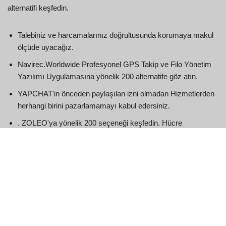
alternatifi keşfedin.
Talebiniz ve harcamalarınız doğrultusunda korumaya makul
ölçüde uyacağız.
Navirec.Worldwide Profesyonel GPS Takip ve Filo Yönetim
Yazılımı Uygulamasına yönelik 200 alternatife göz atın.
YAPCHAT'in önceden paylaşılan izni olmadan Hizmetlerden
herhangi birini pazarlamamayı kabul edersiniz.
. ZOLEO'ya yönelik 200 seçeneği keşfedin. Hücre
Korumasının Ötesinde Kesintisiz Bağlantı.
Eski kanıtın makul yollarla tespit edilememesi durumunda
YAPCHAT, uygun fiyatlı yaş kanıtı elde edilene kadar söz
konusu müşteriyi Hizmetten men etme hakkını alır.
D) Yanlışlıkla YAPCHAT'in herhangi bir yetkilisinin kimliğine
bürünemezsiniz.
G) Başka bir üyenin hesaplarına erişemeyebilirsiniz.