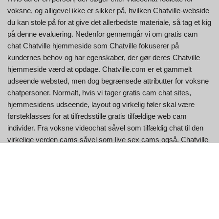
voksne, og alligevel ikke er sikker på, hvilken Chatville-webside
du kan stole på for at give det allerbedste materiale, så tag et kig
på denne evaluering. Nedenfor gennemgår vi om gratis cam
chat Chatville hjemmeside som Chatville fokuserer på
kundernes behov og har egenskaber, der gør deres Chatville
hjemmeside værd at opdage. Chatville.com er et gammelt
udseende websted, men dog begrænsede attributter for voksne
chatpersoner. Normalt, hvis vi tager gratis cam chat sites,
hjemmesidens udseende, layout og virkelig føler skal være
førsteklasses for at tilfredsstille gratis tilfældige web cam
individer. Fra voksne videochat såvel som tilfældig chat til den
virkelige verden cams såvel som live sex cams også. Chatville
er en fremragende chatroulette-mulighed, eller Chatville-
mulighed, og tilbyder gratis tilfældige webcams, og giver også
kunderne mulighed for at invitere forskellige andre personer til
private cam-chat.
Vores mål er at være objektive, ligetil og dit første stop, når