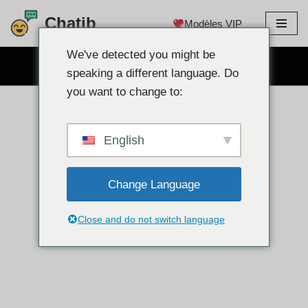
Chatib
Modèles VIP
Aller
au
We've detected you might be
CHAT WEBCAM GRATUIT
contenu
speaking a different language. Do
you want to change to:
English
Change Language
Close and do not switch language