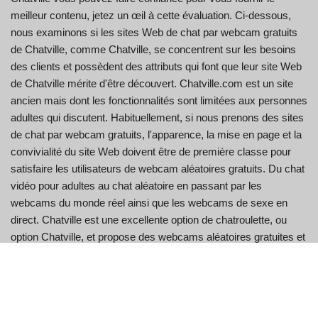
meilleur contenu, jetez un œil à cette évaluation. Ci-dessous,
nous examinons si les sites Web de chat par webcam gratuits
de Chatville, comme Chatville, se concentrent sur les besoins
des clients et possèdent des attributs qui font que leur site Web
de Chatville mérite d'être découvert. Chatville.com est un site
ancien mais dont les fonctionnalités sont limitées aux personnes
adultes qui discutent. Habituellement, si nous prenons des sites
de chat par webcam gratuits, l'apparence, la mise en page et la
convivialité du site Web doivent être de première classe pour
satisfaire les utilisateurs de webcam aléatoires gratuits. Du chat
vidéo pour adultes au chat aléatoire en passant par les
webcams du monde réel ainsi que les webcams de sexe en
direct. Chatville est une excellente option de chatroulette, ou
option Chatville, et propose des webcams aléatoires gratuites et
offre également aux clients la possibilité d'inviter diverses autres
personnes à des discussions par webcam privées.
Notre objectif est d'être objectif, simple et d'être votre premier