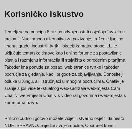
Korisničko iskustvo
Temelji se na principu 6 razina odvojenosti ili osjećaja “svijeta u
malom”. Nudi mnogo alternativa za pozivanje, traženje ljudi po
imenu, gradu, industriji, tvrtki, lokaciji kamatne stope itd., te
uključuje tematske timove kao i online forume za postavljanje
pitanja i razmjenu informacija ili stajališta o određenim pitanjima.
Također ima ponude za posao, web stranice tvrtke i također
područje za gledanje, kao i prigode za objavljivanje. Donositelji
odluka u Xingu, ali i stručnjaci u mnogim područjima. Chatliv je
sranje s još više tekstualnog web-sadržaja web-mjesta Cam
Chatliv, web-mjesta Chatliv s video razgovorima i web-mjesta s
kamerama uživo.
Prilično čudno i gotovo možete vidjeti i stvarno osjetiti da nešto
NIJE ISPRAVNO. Slijedite svoje impulse, Coomeet koristi