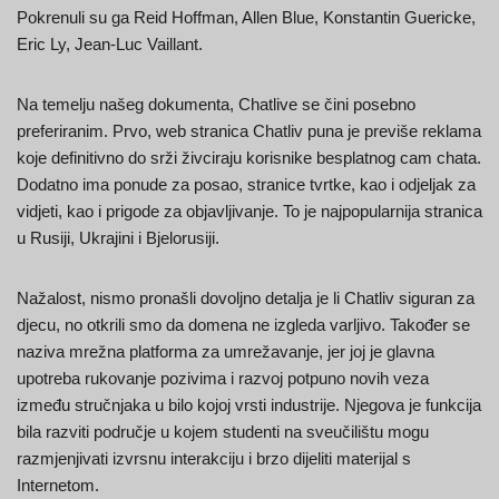
Pokrenuli su ga Reid Hoffman, Allen Blue, Konstantin Guericke,
Eric Ly, Jean-Luc Vaillant.
Na temelju našeg dokumenta, Chatlive se čini posebno
preferiranim. Prvo, web stranica Chatliv puna je previše reklama
koje definitivno do srži živciraju korisnike besplatnog cam chata.
Dodatno ima ponude za posao, stranice tvrtke, kao i odjeljak za
vidjeti, kao i prigode za objavljivanje. To je najpopularnija stranica
u Rusiji, Ukrajini i Bjelorusiji.
Nažalost, nismo pronašli dovoljno detalja je li Chatliv siguran za
djecu, no otkrili smo da domena ne izgleda varljivo. Također se
naziva mrežna platforma za umrežavanje, jer joj je glavna
upotreba rukovanje pozivima i razvoj potpuno novih veza
između stručnjaka u bilo kojoj vrsti industrije. Njegova je funkcija
bila razviti područje u kojem studenti na sveučilištu mogu
razmjenjivati izvrsnu interakciju i brzo dijeliti materijal s
Internetom.