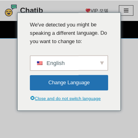
Chatib
VIP 모델
콘
텐
We've detected you might be
무료 웹캠 채팅
츠
speaking a different language. Do
로
you want to change to:
건
너
뛰
English
기
Change Language
Close and do not switch language