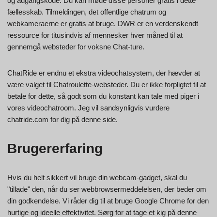
og adgangskode. Du kan møde disse personer gratis i dette
fællesskab. Tilmeldingen, det offentlige chatrum og
webkameraerne er gratis at bruge. DWR er en verdenskendt
ressource for titusindvis af mennesker hver måned til at
gennemgå websteder for voksne Chat-ture.
ChatRide er endnu et ekstra videochatsystem, der hævder at
være valget til Chatroulette-websteder. Du er ikke forpligtet til at
betale for dette, så godt som du konstant kan tale med piger i
vores videochatroom. Jeg vil sandsynligvis vurdere
chatride.com for dig på denne side.
Brugererfaring
Hvis du helt sikkert vil bruge din webcam-gadget, skal du
"tillade" den, når du ser webbrowsermeddelelsen, der beder om
din godkendelse. Vi råder dig til at bruge Google Chrome for den
hurtige og ideelle effektivitet. Sørg for at tage et kig på denne