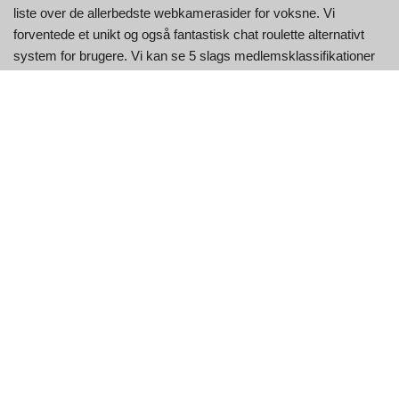
liste over de allerbedste webkamerasider for voksne. Vi
forventede et unikt og også fantastisk chat roulette alternativt
system for brugere. Vi kan se 5 slags medlemsklassifikationer
på denne chattilfældige Chat-tur-websted. Det er mænd,
kvinder, trans, par og også hold.
I løbet af det sidste ti år har Similarweb skabt en unik tilgang til
at bestemme den digitale klode, uovertruffen i skala såvel som
nøjagtighed. Et token koster 0,09 USD, og du skal også bruge
300 tokens/kreditter for at ende med at blive et langsigtet VIP-
medlem. Kunder vil have VIP-stående, særskilte badges og
også avatarer til at fortsætte deres konti. Først offentligt
chatrum, og 2. medlemmers chatrum. Typisk kan vi se rum
indstillet til offentlige chatrum. Chattur fremhæver, at deres
hjemmeside kun er for voksne, der er 18 år og derover.
Chatride er et chatfællesskab, som du kan opfylde folk helt
gratis. Det er lanceret som et Chatroulette-valg for et stykke tid