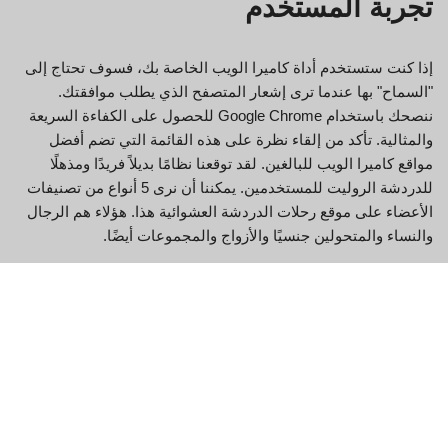
تجربة المستخدم
إذا كنت ستستخدم أداة كاميرا الويب الخاصة بك، فسوف تحتاج إلى
"السماح" بها عندما ترى إشعار المتصفح الذي يطلب موافقتك.
ننصحك باستخدام Google Chrome للحصول على الكفاءة السريعة
والمثالية. تأكد من إلقاء نظرة على هذه القائمة التي تضم أفضل
مواقع كاميرا الويب للبالغين. لقد توقعنا نظامًا بديلاً فريدًا ومذهلًا
للدردشة الروليت للمستخدمين. يمكننا أن نرى 5 أنواع من تصنيفات
الأعضاء على موقع رحلات الدردشة العشوائية هذا. هؤلاء هم الرجال
والنساء والمتحولين جنسيًا والأزواج والمجموعات أيضًا.
على مدار العقد الماضي، ابتكرت شركة Sameweb نهجًا فريدًا لتحديد
العالم الرقمي، لا مثيل له في الحجم والدقة. تبلغ تكلفة الرمز المميز
0.09 دولارًا أمريكيًا، وتحتاج أيضًا إلى 300 رمزًا/رصيدًا لتصبح عضوًا
VIP على المدى الطويل. سيحصل العملاء على مكانة VIP وشارات
مميزة وصور رمزية لمواصلة حساباتهم. أولاً، غرف الدردشة العامة،
وثانياً، غرف دردشة الأعضاء. عادةً، يمكننا رؤية غرف مخصصة لغرف
الدردشة العامة. توضح رحلة الدردشة أن موقع الويب الخاص بهم