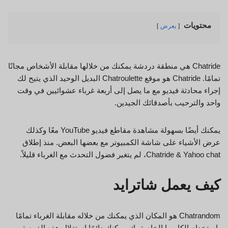
محتويات
يعرض
Chatride هي منطقة دردشة يمكنك من خلالها مقابلة الأشخاص مجانًا
تمامًا. Chatride هو موقع Chatroulette البديل الوحيد الذي يتيح لك
إجراء محادثة فيديو مع ما يصل إلى أربعة غرباء عشوائيين في وقت
واحد والترحيب بأصدقائك الجيدين.
يمكنك أيضًا بسهولة مشاهدة مقاطع فيديو YouTube معًا وكذلك
عرض الأشياء على شاشة الكمبيوتر مع بعضها البعض. منذ إطلاق
Chatride & Yahoo chat، لم يتغير فضول التحدث مع الغرباء قليلاً.
كيف يعمل شاترايد
Chatrandom هو المكان الذي يمكنك من خلاله مقابلة الغرباء تمامًا
باستخدام الكاميرا الخاصة بك. يمكنك دائمًا استغلال هذه الفرصة