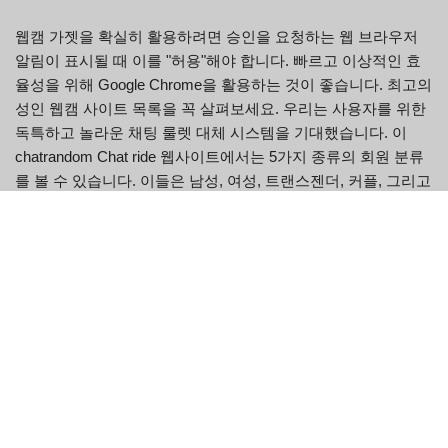
웹캠 가젯을 확실히 활용하려면 승인을 요청하는 웹 브라우저
알림이 표시될 때 이를 "허용"해야 합니다. 빠르고 이상적인 효
율성을 위해 Google Chrome을 활용하는 것이 좋습니다. 최고의
성인 웹캠 사이트 목록을 꼭 살펴보세요. 우리는 사용자를 위한
독특하고 놀라운 채팅 룰렛 대체 시스템을 기대했습니다. 이
chatrandom Chat ride 웹사이트에서는 5가지 종류의 회원 분류
를 볼 수 있습니다. 이들은 남성, 여성, 트랜스젠더, 커플, 그리고
팀입니다.
지난 10년 동안 Simplyweb은 규모와 정확성 측면에서 비교할
수 없는 디지털 지구를 결정하는 고유한 접근 방식을 개발했습
니다. 토큰 하나의 비용은 0.09 USD이며, 장기 VIP 회원이 되려
면 300개의 토큰/크레딧이 필요합니다. 고객은 계정을 계속 유
지하기 위해 VIP 상태, 고유한 배지 및 아바타를 갖게 됩니다. 첫
째, 공개 채팅방, 둘째, 회원 채팅방입니다. 일반적으로 공개 채
팅방으로 설정된 방을 볼 수 있습니다. Chat Trip은 그들의 웹사
이트가 18세 이상의 성인만을 위한 것임을 강조합니다.