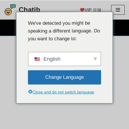
Chatib
VIP 모델
콘
텐
We've detected you might be
무료 웹캠 채팅
츠
speaking a different language. Do
로
you want to change to:
건
너
뛰
English
기
Change Language
Close and do not switch language