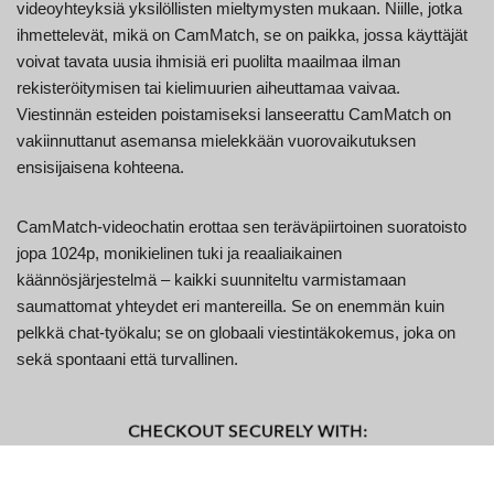
videoyhteyksiä yksilöllisten mieltymysten mukaan. Niille, jotka
ihmettelevät, mikä on CamMatch, se on paikka, jossa käyttäjät
voivat tavata uusia ihmisiä eri puolilta maailmaa ilman
rekisteröitymisen tai kielimuurien aiheuttamaa vaivaa.
Viestinnän esteiden poistamiseksi lanseerattu CamMatch on
vakiinnuttanut asemansa mielekkään vuorovaikutuksen
ensisijaisena kohteena.
CamMatch-videochatin erottaa sen teräväpiirtoinen suoratoisto
jopa 1024p, monikielinen tuki ja reaaliaikainen
käännösjärjestelmä – kaikki suunniteltu varmistamaan
saumattomat yhteydet eri mantereilla. Se on enemmän kuin
pelkkä chat-työkalu; se on globaali viestintäkokemus, joka on
sekä spontaani että turvallinen.