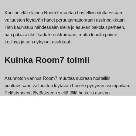
Koditon eläkeläinen Room7 muuttaa hostelliin odottaessaan
valtuuston löytävän hänet peruuttamattomaan asuinpaikkaan.
Hän kauhistuu nähdessään siellä jo asuvan pakolaisperheen,
hän palaa aluksi kadulle nukkumaan, mutta lopulta poimii
kotiinsa ja sen nykyiset asukkaat.
Kuinka Room7 toimii
Asunnoton vanhus Room7 muuttaa suoraan hostelliin
odottaessaan valtuuston löytävän hänelle pysyvän asuinpaikan.
Pelästyneenä löytääkseen sieltä tällä hetkellä asuvan
evakuoidun kotitalouden, hän palaa aluksi tielle lepäämään,
mutta lopulta valitsee pienentyneen talon ja sen nykyiset
omistajat. Asunnoton eläkeläinen Room7 muuttaa suoraan
hostelliin odottaessaan valtuuston löytävän hänet
peruuttamattomasta asuinpaikasta. Pelättyään paljastuessaan