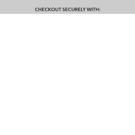
תכונות עיקריות של FTF Live
תכונה
תֵאוּר
הצפנה מקצה
מבטיח פרטיות ואבטחה של שיחות משתמשים
לקצה
כלי טשטוש וידאו
מאפשר למשתמשים לשלוט בנראות הסרטון
ידני
שלהם
מאפשר למשתמשים להתאים את
מסננים הניתנים
האינטראקציות שלהם על סמך תחומי עניין
להתאמה אישית
ומיקומים
שומר על כל אינטראקציה כדי לשמור על סביבה