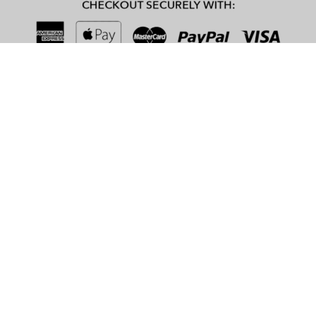
FTF Live की मुख्य विशेषताएं
विशेषता
विवरण
एंड-टू-एंड
उपयोगकर्ता वार्तालाप की गोपनीयता और सुरक्षा सुनिश्चित करता
एन्क्रिप्शन
है
मैनुअल वीडियो
उपयोगकर्ताओं को अपने वीडियो की दृश्यता नियंत्रित करने की
ब्लर उपकरण
अनुमति देता है
अनुकूलन योग्य
उपयोगकर्ताओं को रुचियों और स्थानों के आधार पर अपनी
फ़िल्टर
बातचीत को अनुकूलित करने में सक्षम बनाता है
सुरक्षित वातावरण बनाए रखने के लिए प्रत्येक बातचीत की सुरक्षा
एआई मॉडरेशन
करना