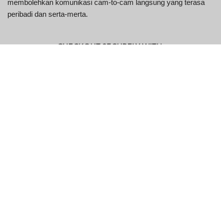
membolehkan komunikasi cam-to-cam langsung yang terasa
peribadi dan serta-merta.
Ciri-ciri Utama FTF Live
Ciri
Penerangan
Penyulitan
Memastikan privasi dan keselamatan
Hujung ke
perbualan pengguna
Hujung
Alat Kabur
Membenarkan pengguna mengawal
Video Manual
keterlihatan video mereka
Membolehkan pengguna menyesuaikan