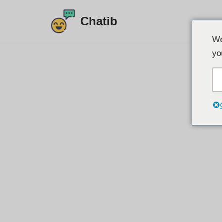
Chatib
콘
We
텐
yo
츠
로
건
너
뛰
기