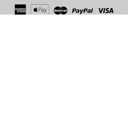
Chitchat کی اہم خصوصیات
فیچر
تفصیل
جامع بنیادی
دوسروں کے ساتھ آسان اور محفوظ رابطہ
خصوصیات
مختلف قسم کے چیٹ
ویڈیو اور Chitchat ٹیکسٹ چیٹ روم
کے اختیارات
دستیاب ہیں۔
ذاتی تفصیلات کا اشتراک کیے بغیر آرام
گمنامی
سے مشغول ہوں۔
کراس ڈیوائس تک
متعدد آلات پر مفت رسائی
رسائی
مضبوط اعتدال کے
خلل ڈالنے والے رویوں سے محفوظ،