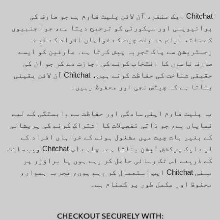
Chitchat ایک منفرد آن لائن پلیٹ فارم ہے جو صارف کی
پرائیویسی اور سیکورٹی کو ترجیح دیتا ہے، جو اجنبیوں
کے ساتھ آرام دہ بات چیت کے خواہاں افراد کے لیے
رجسٹریشن سے پاک تجربہ پیش کرتا ہے۔ صارفین کو ایسے
صارف ناموں کا انتخاب کرنے کی اجازت دے کر جو ان کی
حقیقی شناخت کی حفاظت کرتے ہیں، Chitchat آن لائن یقینی
بناتا ہے کہ چیٹس نجی اور محفوظ رہیں۔
یہ پلیٹ فارم اپنی سادگی اور حفاظت سے وابستگی کے لیے
نمایاں ہے، جو ذاتی تفصیلات کا اشتراک کرنے کی پریشانی
کے بغیر بات چیت میں مشغول ہونے کے خواہاں افراد کے
لیے ایک پرکشش آپشن بناتا ہے۔ چاہے آپ Chitchat ویب سائٹ
کے ذریعے اس تک رسائی حاصل کر رہے ہوں یا براؤزر پر
مبنی Chitchat ایپ استعمال کر رہے ہوں، تجربہ ہموار،
محفوظ اور مکمل طور پر گمنام ہے۔