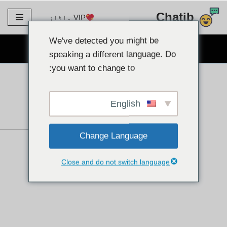
Chatib
VIP ماڈلز
مواد
پر
We've detected you might be
مفت ویب کیم چیٹ
جائیں۔
speaking a different language. Do
you want to change to:
English
Change Language
Close and do not switch language