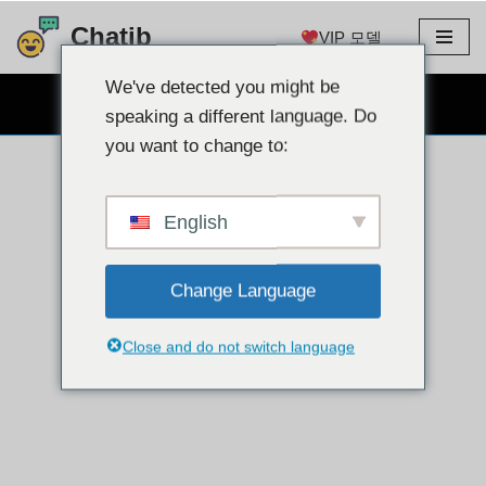
Chatib
VIP 모델
콘
텐
We've detected you might be
무료 웹캠 채팅
츠
speaking a different language. Do
로
you want to change to:
건
너
뛰
English
기
Change Language
Close and do not switch language