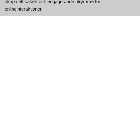
skapa ett säkert och engagerande utrymme för
onlineinteraktioner.
Viktiga egenskaper hos Shagle
Särdrag
Beskrivning
Grundläggande videochattfunktioner är
Helt gratis
tillgängliga utan kostnad.
Ingen registrering krävs och chattar
Anonym & Säker
förblir privata.
Filter för kön och
Välj vem du vill chatta med (tillgängligt i