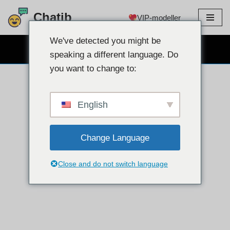
Chatib
VIP-modeller
Hoppa
till
We've detected you might be
GRATIS WEBCAM CHATT
innehållet
speaking a different language. Do
you want to change to:
English
Change Language
Close and do not switch language