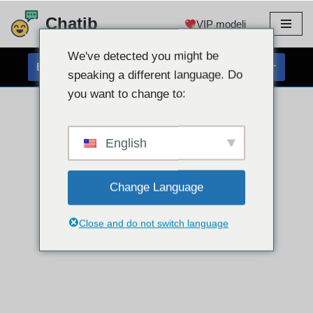
Chatib
VIP modeli
Preskoči
na
We've detected you might be
BREZPLAČEN KLEPET S SPLETNO KAMERO
vsebino
speaking a different language. Do
you want to change to:
English
Change Language
Close and do not switch language