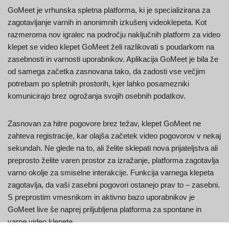
GoMeet je vrhunska spletna platforma, ki je specializirana za
zagotavljanje varnih in anonimnih izkušenj videoklepeta. Kot
razmeroma nov igralec na področju naključnih platform za video
klepet se video klepet GoMeet želi razlikovati s poudarkom na
zasebnosti in varnosti uporabnikov. Aplikacija GoMeet je bila že
od samega začetka zasnovana tako, da zadosti vse večjim
potrebam po spletnih prostorih, kjer lahko posamezniki
komunicirajo brez ogrožanja svojih osebnih podatkov.
Zasnovan za hitre pogovore brez težav, klepet GoMeet ne
zahteva registracije, kar olajša začetek video pogovorov v nekaj
sekundah. Ne glede na to, ali želite sklepati nova prijateljstva ali
preprosto želite varen prostor za izražanje, platforma zagotavlja
varno okolje za smiselne interakcije. Funkcija varnega klepeta
zagotavlja, da vaši zasebni pogovori ostanejo prav to – zasebni.
S preprostim vmesnikom in aktivno bazo uporabnikov je
GoMeet live še naprej priljubljena platforma za spontane in
varne video klepete.