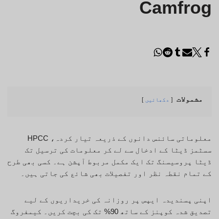
Camfrog
مشمولات
دکھائیں
معلوماتی سائنس دانوں کے ذریعہ تیار کردہ، HPCC
سسٹمز ڈیٹا کے ادخال سے لے کر معلومات کی ترسیل تک
ڈیٹا پروسیسنگ تک ایک مکمل مربوط آپشن ہے۔ کسی بھی طرح
کے تمام نقطہ نظر اور تفصیلات بھی شائع کی جاتی ہیں۔
اپنی پسندیدہ ایپس پر روزانہ کی خریداریوں کے لیے
تصدیق شدہ کوپنز کے ساتھ 90% تک کی بچت کریں۔ کیمفروگ