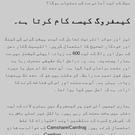
میک کے لیے آسانی سے کب دستیاب ہوگا؟
کیمفروگ کیسے کام کرتا ہے۔
تیز اور موثر انٹرنیٹ تعامل کے لیے، پیشن گوئی کی کینگ
اور خودکار تصحیح کا استعمال کریں۔ الٹیمیٹ گٹار دھن
کے بول اور راگ کے لیے 600 سے زیادہ ایپلی کیشنز میں سے
ہمارا پسندیدہ ہے۔ وہ دراصل ایک حقیقی منحرف رہا ہے
اور مجھے ہراساں کیا گیا ہے۔ آپ مجھ تک ای میل یا میرے
سیل فون نمبر سے رابطہ کر سکتے ہیں جو کہ مجھ تک پہنچنا
زیادہ بہتر ہے۔ آپ سے سننے اور اس کی شناخت کرنے کا
ارادہ ہے کہ اصل میں کیا ہوا تھا۔
ہماری ٹیمیں آئی فون پر کیمفروگ میں بہتری لانے کے لیے
دفتر میں سخت محنت کر رہی ہیں۔ بالکل غیر تسلی بخش ہے
کہ کس طرح کمرے کے منتظمین اپنے اختیارات کا غلط
استعمال کرتے ہیں۔ Camshare/Camfrog کے حوالے سے شائع
ہونے والے جائزے اور مسائل اس Camfrog سائٹ پر کسی