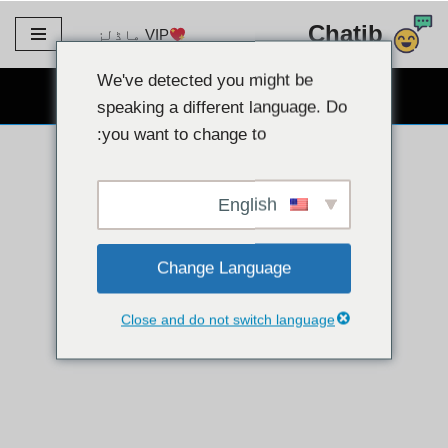
Chatib
VIP ماڈلز
مواد
پر
We've detected you might be
مفت ویب کیم چیٹ
جائیں۔
speaking a different language. Do
you want to change to:
English
Change Language
Close and do not switch language