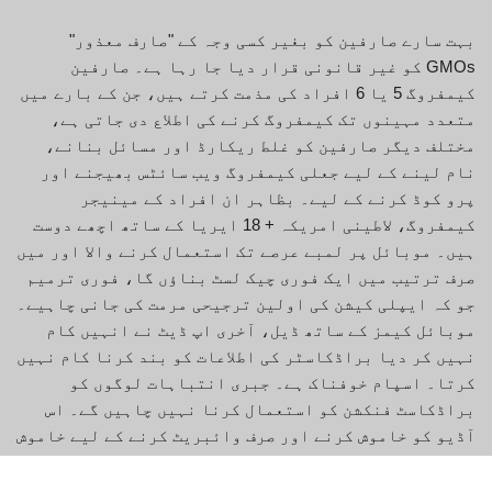
بہت سارے صارفین کو بغیر کسی وجہ کے "صارف معذور"
GMOs کو غیر قانونی قرار دیا جا رہا ہے۔ صارفین
کیمفروگ 5 یا 6 افراد کی مذمت کرتے ہیں، جن کے بارے میں
متعدد مہینوں تک کیمفروگ کرنے کی اطلاع دی جاتی ہے،
مختلف دیگر صارفین کو غلط ریکارڈ اور مسائل بنانے،
نام لینے کے لیے جعلی کیمفروگ ویب سائٹس بھیجنے اور
پرو کوڈ کرنے کے لیے۔ بظاہر ان افراد کے مینیجر
کیمفروگ، لاطینی امریکہ + 18 ایریا کے ساتھ اچھے دوست
ہیں۔ موبائل پر لمبے عرصے تک استعمال کرنے والا اور میں
صرف ترتیب میں ایک فوری چیک لسٹ بناؤں گا، فوری ترمیم
جو کہ ایپلی کیشن کی اولین ترجیحی مرمت کی جانی چاہیے۔
موبائل کیمز کے ساتھ ڈیل، آخری اپ ڈیٹ نے انہیں کام
نہیں کر دیا براڈکاسٹر کی اطلاعات کو بند کرنا کام نہیں
کرتا۔ اسپام خوفناک ہے۔ جبری انتباہات لوگوں کو
براڈکاسٹ فنکشن کو استعمال کرنا نہیں چاہیں گے۔ اس
آڈیو کو خاموش کرنے اور صرف وائبریٹ کرنے کے لیے خاموش
سیٹنگ پر فونز، پرانے اپ گریڈ کے استعمال پر گفٹ اب
بھی چلتا دکھائی دیتا ہے۔