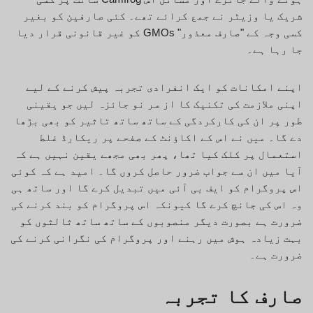
شریک یا وزیٹر نے جمع کرائے تھے۔ کئی صارفین کو بغیر
کسی وجہ کے "صارف معذور" GMOs کو غیر قانونی قرار دیا
جا رہا ہے۔
اپنے امکانات کو ایک انفرادی تجربہ پیش کرنے کے لیے
اپنی ملازمت کی تکنیک کا از سر نو جائزہ لیں جو یقینی
طور پر ان کی کارکردگی کے ساتھ ساتھ تاثیر کو بھی بڑھا
دے گا۔ میں نے اس کے اکاؤنٹ کے صفحے پر ریکارڈ غلط
استعمال پر کلک کیا تھا، پھر بھی مجھے یقین نہیں ہے کہ
آیا میں ان سے جواب ضرور حاصل کروں گا۔ امید ہے کہ کوئی
اس پروگرام کو ایف بی آئی میں تبدیل کرے گا اور ساتھ ہی
وہ اس کی جانچ کرے گا کیونکہ اس پروگرام کو بند کرنے کی
ضرورت ہے بصورت دیگر منصوبوں کے ساتھ ساتھ ثالثوں کو
بہت زیادہ ہوش میں رہنے اور پروگرام کی نگرانی کرنے کی
ضرورت ہے۔
صارف کا تجربہ