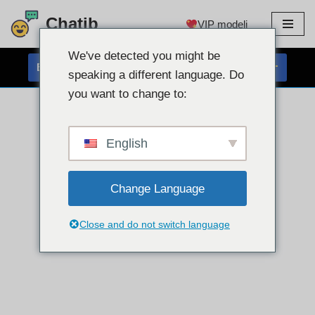
Chatib
VIP modeli
Preskoči
na
We've detected you might be
BREZPLAČEN KLEPET S SPLETNO KAMERO
vsebino
speaking a different language. Do
you want to change to:
English
Change Language
Close and do not switch language