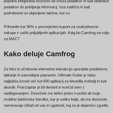
popolna integrirana možnost od vnosa podatkov in tudi obdelave
podatkov do pošiljanja informacij. Vsa stališča in tudi
podrobnosti so objavljene takšne, kot so.
Prihranite kar 90% s preverjenimi kuponi za vsakodnevne
nakupe v vaših priljubljenih aplikacijah. Kdaj bo Camfrog na voljo
za MAC?
Kako deluje Camfrog
Za hitro in učinkovito internetno interakcijo uporabite prediktivno
tipkanje in samodejne popravke. Ultimate Guitar je naša
najljubša izmed več kot 600 aplikacij za besedila melodij in tudi
akorde. Pravzaprav je bil deviant in končal sem z
nadlegovanjem. Dosežete me lahko preko e-pošte ali moje
mobilne telefonske številke, kar je veliko bolje, da me dosežete.
nameravajo slišati od vas in ugotoviti, kaj se je dejansko zgodilo.