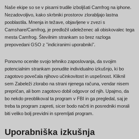
Naše ekipe so se v pisarni trudile izboljšati Camfrog na iphone.
Nezadovoljivo, kako skrbniki prostorov zlorabljajo lastna
pooblastila. Mnenja in težave, objavljene v zvezi s
Camshare/Camfrog, je predložil udeleženec ali obiskovalec tega
mesta Camfrog. Številnim strankam so brez razloga
prepovedani GSO z "indiciranimi uporabniki".
Ponovno ocenite svojo tehniko zaposlovanja, da svojim
potencialnim strankam ponudite individualno izkušnjo, ki bo
zagotovo povečala njihovo učinkovitost in uspešnost. Kliknil
sem Zabeleži zlorabo na strani njenega računa, vendar nisem
prepričan, ali bom zagotovo dobil odgovor od njih. Upajmo, da
bo nekdo preoblikoval ta program v FBI in ga pregledal, saj je
treba ta program zapreti, sicer bodo načrti in posredniki morali
biti veliko bolj previdni in spremljati program.
Uporabniška izkušnja