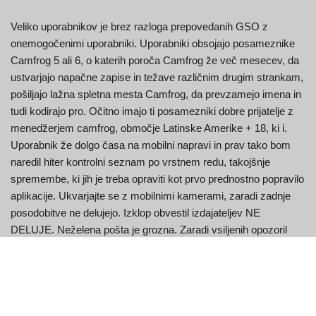
Veliko uporabnikov je brez razloga prepovedanih GSO z
onemogočenimi uporabniki. Uporabniki obsojajo posameznike
Camfrog 5 ali 6, o katerih poroča Camfrog že več mesecev, da
ustvarjajo napačne zapise in težave različnim drugim strankam,
pošiljajo lažna spletna mesta Camfrog, da prevzamejo imena in
tudi kodirajo pro. Očitno imajo ti posamezniki dobre prijatelje z
menedžerjem camfrog, območje Latinske Amerike + 18, ki i.
Uporabnik že dolgo časa na mobilni napravi in prav tako bom
naredil hiter kontrolni seznam po vrstnem redu, takojšnje
spremembe, ki jih je treba opraviti kot prvo prednostno popravilo
aplikacije. Ukvarjajte se z mobilnimi kamerami, zaradi zadnje
posodobitve ne delujejo. Izklop obvestil izdajateljev NE
DELUJE. Neželena pošta je grozna. Zaradi vsiljenih opozoril
posamezniki ne bodo želeli uporabljati funkcije oddajanja v
celoti. Zdi se, da se darilo še vedno predvaja, ko so telefoni v tihi
nastavitvi, uporaba stare nadgradnje za utišanje tega zvoka in
samo vibriranje.