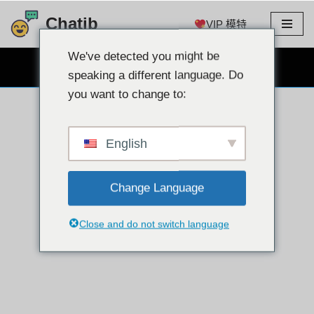
Chatib
VIP 模特
跳
至
We've detected you might be
免费网络摄像头聊天
内
speaking a different language. Do
容
you want to change to:
English
Change Language
Close and do not switch language