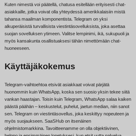
Kuten nimestä voi päätellä, chatusa esitellään erityisesti chat-
asiakkaille, jotka voivat olla yhteydessä amerikkalaisiin mistä
tahansa maailman komponentista. Telegram on yksi
alkuperäisistä turvallisista viestintäsovelluksista, joka asettaa
suojan sovelluksen ytimeen. Valitse lempinimi, ikä, sukupuoli ja
myös kansakunta osallistuaksesi tähän nimettömään chat-
huoneeseen.
Käyttäjäkokemus
Telegram-vaihtoehtoa etsivät asiakkaat voivat pärjätä
huonommin kuin WhatsApp, koska sen suosio yksin tekee siitä
vankan haastajan. Toisin kuin Telegram, WhatsApp salaa kaiken
päästä päähän – keskustelut, puhelut, jaetun median, niin sanot
sen. Telegram on viestintäsovellus, joka keskittyy nopeuteen ja
myös suojaukseen. SaaSHub on itsenäinen
ohjelmistomarkkina. Tavoitteenamme on olla objektiivinen,
helppo ja ensimmäinen lopetuksesi, kun etsit uutta palvelua,