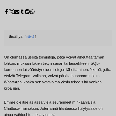
Sisällys
näytä
On olemassa useita toimintoja, jotka voivat aiheuttaa tämän
lohkon, mukaan lukien tietyn sanan tai lausekkeen, SQL-
komennon tai vääristyneiden tietojen lähettäminen. Yksilöt, jotka
etsivät Telegram-valintaa, voivat pärjätä huonommin kuin
WhatsApp, koska sen vetovoima yksin tekee siitä vankan
kilpailijan.
Emme ole itse asiassa vielä seuranneet minkäänlaisia
Chattusa-mainoksia. Joten siinä tilanteessa hälytysalue on
ainoa vaihtoehto tutkia viestejä.