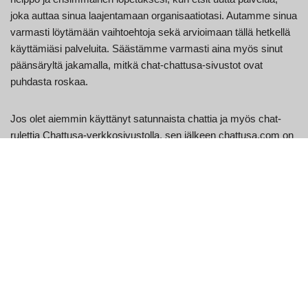
joka auttaa sinua laajentamaan organisaatiotasi. Autamme sinua
varmasti löytämään vaihtoehtoja sekä arvioimaan tällä hetkellä
käyttämiäsi palveluita. Säästämme varmasti aina myös sinut
päänsäryltä jakamalla, mitkä chat-chattusa-sivustot ovat
puhdasta roskaa.
Jos olet aiemmin käyttänyt satunnaista chattia ja myös chat-
rulettia Chattusa-verkkosivustolla, sen jälkeen chattusa.com on
varmasti pohjimmiltaan samanlainen melko tunnistettavissa
olevilla toiminnoilla. Chattusa on ilmainen chattusa-
verkkosivusto, kuten Chattusa, ilman
videokeskusteluominaisuutta. Chattusa.com toimii anonyymisti
eikä vaadi liittymistä tai ilmoittautumista. Kirjoita minkä tahansa
tyyppinen käyttäjätunnus tai luo tili ja rekisteröidy johonkin
lukuisista luottamuksellisista chat-huoneista, kuten pelihuone,
aikuisten huone, treffihuone ja myös muut. Nimetön chat-huone
yli 18-vuotiaille, useita tiloja, joista valita, tarvitsee vain
sukupuolen ja satunnaisen käyttäjätunnuksen. Tämän