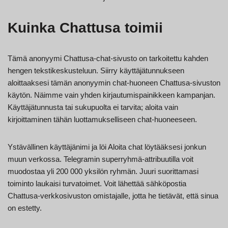
Kuinka Chattusa toimii
Tämä anonyymi Chattusa-chat-sivusto on tarkoitettu kahden
hengen tekstikeskusteluun. Siirry käyttäjätunnukseen
aloittaaksesi tämän anonyymin chat-huoneen Chattusa-sivuston
käytön. Näimme vain yhden kirjautumispainikkeen kampanjan.
Käyttäjätunnusta tai sukupuolta ei tarvita; aloita vain
kirjoittaminen tähän luottamukselliseen chat-huoneeseen.
Ystävällinen käyttäjänimi ja löi Aloita chat löytääksesi jonkun
muun verkossa. Telegramin superryhmä-attribuutilla voit
muodostaa yli 200 000 yksilön ryhmän. Juuri suorittamasi
toiminto laukaisi turvatoimet. Voit lähettää sähköpostia
Chattusa-verkkosivuston omistajalle, jotta he tietävät, että sinua
on estetty.