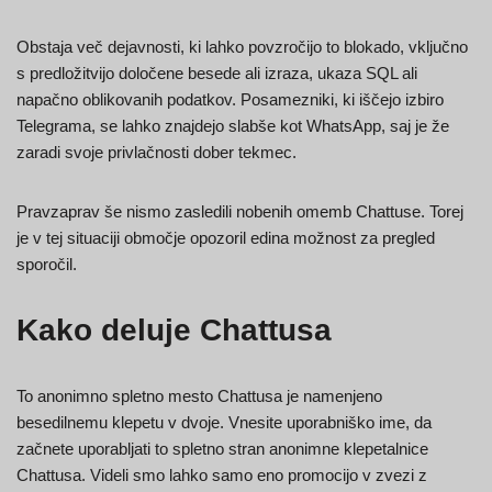
Obstaja več dejavnosti, ki lahko povzročijo to blokado, vključno
s predložitvijo določene besede ali izraza, ukaza SQL ali
napačno oblikovanih podatkov. Posamezniki, ki iščejo izbiro
Telegrama, se lahko znajdejo slabše kot WhatsApp, saj je že
zaradi svoje privlačnosti dober tekmec.
Pravzaprav še nismo zasledili nobenih omemb Chattuse. Torej
je v tej situaciji območje opozoril edina možnost za pregled
sporočil.
Kako deluje Chattusa
To anonimno spletno mesto Chattusa je namenjeno
besedilnemu klepetu v dvoje. Vnesite uporabniško ime, da
začnete uporabljati to spletno stran anonimne klepetalnice
Chattusa. Videli smo lahko samo eno promocijo v zvezi z