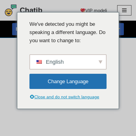
Chatib
VIP modeli
Preskoči
na
We've detected you might be
BREZPLAČEN KLEPET S SPLETNO KAMERO
vsebino
speaking a different language. Do
you want to change to:
English
Change Language
Close and do not switch language