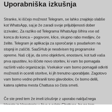
Uporabniška izkušnja
Stranke, ki iščejo možnost Telegram, se lahko znajdejo slabše
kot WhatsApp, saj je že zaradi svoje priljubljenosti dober
izzivalec. Za razliko od Telegrama WhatsApp šifrira vse od
konca do konca – pogovore, klice, skupno rabo medijev, če
želite. Telegram je aplikacija za sporočanje s poudarkom na
stopnji in zaščiti. SaaSHub je neodvisen trg programske
opreme. Naš cilj je, da smo objektivni, enostavni, kot tudi vaša
prva opustitev, ko iščete novo storitev, ki vam bo pomagala
razširiti vašo organizacijo. Vsekakor vam bomo pomagali odkriti
možnosti in oceniti storitve, ki jih trenutno uporabljate. Zagotovo
vam bomo vedno prihranili tono glavobolov, če bomo delili,
katera spletna mesta Chattusa so čista smeti.
Če ste pred tem že imeli izkušnje z uporabo naključnega
klepeta in klepetanja v živo z ruleto Chattusa, bo po tem
chattusa.com zagotovo v bistvu podoben s precej