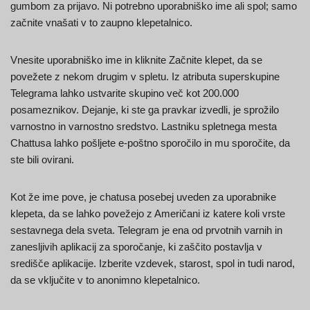
gumbom za prijavo. Ni potrebno uporabniško ime ali spol; samo
začnite vnašati v to zaupno klepetalnico.
Vnesite uporabniško ime in kliknite Začnite klepet, da se
povežete z nekom drugim v spletu. Iz atributa superskupine
Telegrama lahko ustvarite skupino več kot 200.000
posameznikov. Dejanje, ki ste ga pravkar izvedli, je sprožilo
varnostno in varnostno sredstvo. Lastniku spletnega mesta
Chattusa lahko pošljete e-poštno sporočilo in mu sporočite, da
ste bili ovirani.
Kot že ime pove, je chatusa posebej uveden za uporabnike
klepeta, da se lahko povežejo z Američani iz katere koli vrste
sestavnega dela sveta. Telegram je ena od prvotnih varnih in
zanesljivih aplikacij za sporočanje, ki zaščito postavlja v
središče aplikacije. Izberite vzdevek, starost, spol in tudi narod,
da se vključite v to anonimno klepetalnico.