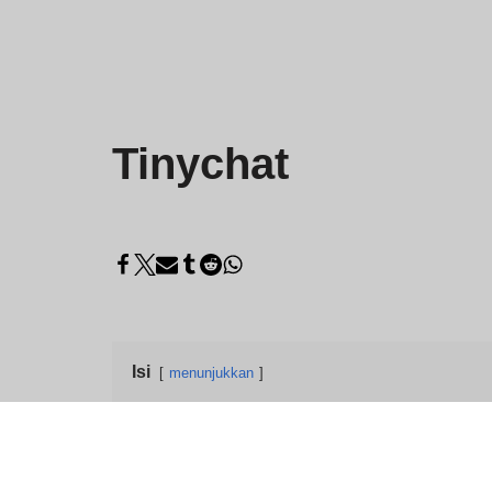
Tinychat
Isi
menunjukkan
Obrolan Video Acak T