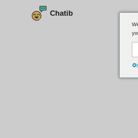
Chatib
Lewati
We
ke
yo
konten