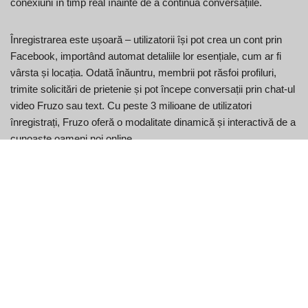
conexiuni în timp real înainte de a continua conversațiile.
Înregistrarea este ușoară – utilizatorii își pot crea un cont prin
Facebook, importând automat detaliile lor esențiale, cum ar fi
vârsta și locația. Odată înăuntru, membrii pot răsfoi profiluri,
trimite solicitări de prietenie și pot începe conversații prin chat-ul
video Fruzo sau text. Cu peste 3 milioane de utilizatori
înregistrați, Fruzo oferă o modalitate dinamică și interactivă de a
cunoaște oameni noi online.
Caracteristici cheie