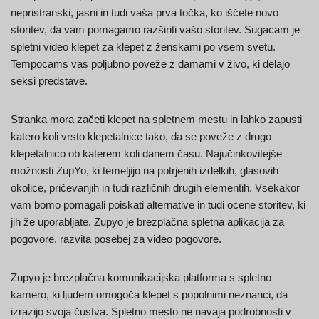
nepristranski, jasni in tudi vaša prva točka, ko iščete novo
storitev, da vam pomagamo razširiti vašo storitev. Sugacam je
spletni video klepet za klepet z ženskami po vsem svetu.
Tempocams vas poljubno poveže z damami v živo, ki delajo
seksi predstave.
Stranka mora začeti klepet na spletnem mestu in lahko zapusti
katero koli vrsto klepetalnice tako, da se poveže z drugo
klepetalnico ob katerem koli danem času. Najučinkovitejše
možnosti ZupYo, ki temeljijo na potrjenih izdelkih, glasovih
okolice, pričevanjih in tudi različnih drugih elementih. Vsekakor
vam bomo pomagali poiskati alternative in tudi ocene storitev, ki
jih že uporabljate. Zupyo je brezplačna spletna aplikacija za
pogovore, razvita posebej za video pogovore.
Zupyo je brezplačna komunikacijska platforma s spletno
kamero, ki ljudem omogoča klepet s popolnimi neznanci, da
izrazijo svoja čustva. Spletno mesto ne navaja podrobnosti v