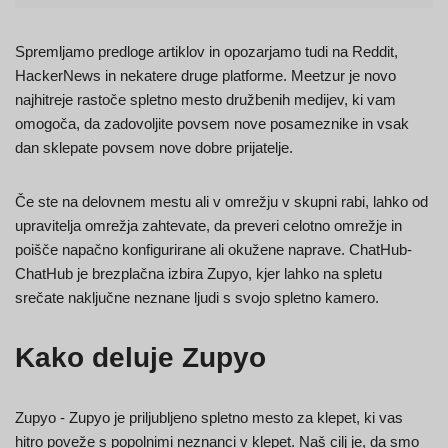
Spremljamo predloge artiklov in opozarjamo tudi na Reddit,
HackerNews in nekatere druge platforme. Meetzur je novo
najhitreje rastoče spletno mesto družbenih medijev, ki vam
omogoča, da zadovoljite povsem nove posameznike in vsak
dan sklepate povsem nove dobre prijatelje.
Če ste na delovnem mestu ali v omrežju v skupni rabi, lahko od
upravitelja omrežja zahtevate, da preveri celotno omrežje in
poišče napačno konfigurirane ali okužene naprave. ChatHub-
ChatHub je brezplačna izbira Zupyo, kjer lahko na spletu
srečate naključne neznane ljudi s svojo spletno kamero.
Kako deluje Zupyo
Zupyo - Zupyo je priljubljeno spletno mesto za klepet, ki vas
hitro poveže s popolnimi neznanci v klepet. Naš cilj je, da smo