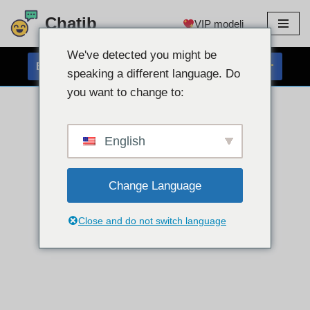
Chatib
VIP modeli
Preskoči
na
We've detected you might be
BREZPLAČEN KLEPET S SPLETNO KAMERO
vsebino
speaking a different language. Do
you want to change to:
English
Change Language
Close and do not switch language