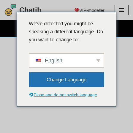
Chatib
VIP-modeller
Hoppa
till
We've detected you might be
GRATIS WEBCAM CHATT
innehållet
speaking a different language. Do
you want to change to:
English
Change Language
Close and do not switch language