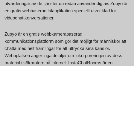
utvärderingar av de tjänster du redan använder dig av. Zupyo är
en gratis webbaserad talapplikation speciellt utvecklad för
videochattkonversationer.
Zupyo är en gratis webbkamerabaserad
kommunikationsplattform som gör det möjligt för människor att
chatta med helt främlingar för att uttrycka sina känslor.
Webbplatsen anger inga detaljer om inkorporeringen av dess
material i sökmotorn på internet. InstaChatRooms är en
webbaserad talplattform som är baserad på systemet för att ge
chattälskare ett antal chattrum.
Användarupplevelse
Den här webbsidan kommer säkert att hjälpa dig att hitta det
bästa ZupYo-valet och även liknande programvara. Om du tror
att vi går miste om en rival, låt oss förstå det.