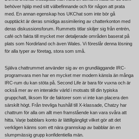
behöver hjälp med sitt välbefinnande och för någon att prata
med. En annan egenskap hos UKChat som inte bör gå
oupptäckt är deras smidiga assimilering av chatterkonton med
deras diskussionsforum. Rummets titlar skiljer sig från entrén,
café och fakta till mycket mer detaljerade områden baserat på
plats som Nordirland och även Wales. Vi föreslår denna lösning
för alla typer av företag, stora som små.
Själva chattrummet använder sig av en grundläggande IRC-
programvara men har en mycket mer modern känsla än många
IRC-rum du kan stöta på. Second Life är bara för vuxna och är
också mer av en interaktiv värld i motsats till din typiska
gruppchatt, liksom för de faktorer som vi inte kan placera den
särskilt högt. Från trevliga hushåll till X-klassade, Chatzy har
chattrum för alla om allt men framstående kan vara svåra att
hitta. Varje babblars konto är lättillgängligt vilket gör att det
verkligen känns som ett nära grannskap av babblar än en
slumpmässig grupp konfidentiella män.