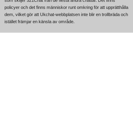
som skiljer 321Chat från de flesta andra chattar. Det finns
policyer och det finns människor runt omkring för att upprätthålla
dem, vilket gör att Ukchat-webbplatsen inte blir en trollbräda och
istället främjar en känsla av område.
Chattrum är inte ditt vanliga chattrum online. Alla som kollar in
Ukchat-webbplatsen loggas omedelbart in i ett rum som
fungerar ungefär som Facebook messenger. Det finns lokaler
för personer med förfrågningar om droger förutom ytor för
personer som för närvarande är på droger. Chattrumsnamn
inkluderar Assistance, Shelter samt Below to Assist tillsammans
med Stim Chat, Opiates Chat, Benzos Chat och även
Psychonautics Chat. Ukchat-webbplatsen ger dessutom en
enorm mängd information om praktiskt taget alla droger som
finns.
Genom att klicka på en chattare får du snabb och mycket enkel
tillgång till deras konto, där du kan se alla historikdetaljer om
kunden. Du kan också streama låtar medan du chattar men