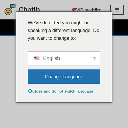
Chatib
VIP-modeller
Hoppa
till
We've detected you might be
GRATIS WEBCAM CHATT
innehållet
speaking a different language. Do
you want to change to:
English
Change Language
Close and do not switch language