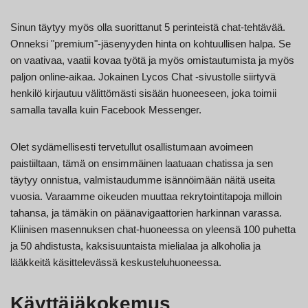
Sinun täytyy myös olla suorittanut 5 perinteistä chat-tehtävää.
Onneksi "premium"-jäsenyyden hinta on kohtuullisen halpa. Se
on vaativaa, vaatii kovaa työtä ja myös omistautumista ja myös
paljon online-aikaa. Jokainen Lycos Chat -sivustolle siirtyvä
henkilö kirjautuu välittömästi sisään huoneeseen, joka toimii
samalla tavalla kuin Facebook Messenger.
Olet sydämellisesti tervetullut osallistumaan avoimeen
paistiiltaan, tämä on ensimmäinen laatuaan chatissa ja sen
täytyy onnistua, valmistaudumme isännöimään näitä useita
vuosia. Varaamme oikeuden muuttaa rekrytointitapoja milloin
tahansa, ja tämäkin on päänavigaattorien harkinnan varassa.
Kliinisen masennuksen chat-huoneessa on yleensä 100 puhetta
ja 50 ahdistusta, kaksisuuntaista mielialaa ja alkoholia ja
lääkkeitä käsittelevässä keskusteluhuoneessa.
Käyttäjäkokemus