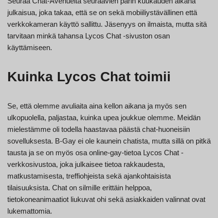
Seuraa Chat-Avenuelta seuraavien parin kuukauden aikana
julkaisua, joka takaa, että se on sekä mobiiliystävällinen että
verkkokameran käyttö sallittu. Jäsenyys on ilmaista, mutta sitä
tarvitaan minkä tahansa Lycos Chat -sivuston osan
käyttämiseen.
Kuinka Lycos Chat toimii
Se, että olemme avuliaita aina kellon aikana ja myös sen
ulkopuolella, paljastaa, kuinka upea joukkue olemme. Meidän
mielestämme oli todella haastavaa päästä chat-huoneisiin
sovelluksesta. B-Gay ei ole kaunein chatista, mutta sillä on pitkä
tausta ja se on myös osa online-gay-tietoa Lycos Chat -
verkkosivustoa, joka julkaisee tietoa rakkaudesta,
matkustamisesta, treffiohjeista sekä ajankohtaisista
tilaisuuksista. Chat on silmille erittäin helppoa,
tietokoneanimaatiot liukuvat ohi sekä asiakkaiden valinnat ovat
lukemattomia.