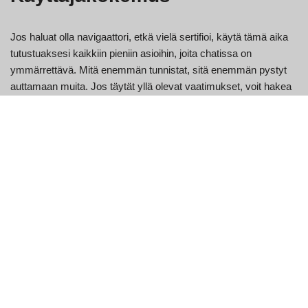
Jos haluat olla navigaattori, etkä vielä sertifioi, käytä tämä aika
tutustuaksesi kaikkiin pieniin asioihin, joita chatissa on
ymmärrettävä. Mitä enemmän tunnistat, sitä enemmän pystyt
auttamaan muita. Jos täytät yllä olevat vaatimukset, voit hakea
navigaattoriksi. Varaamme oikeuden muuttaa työsuhteita milloin
tahansa, ja tämäkin on päänavigaattorien harkinnan varassa.
Chatterit voivat myös julkaista profiilikuvia, joita käytetään
chat-avatareina.
Nykyään tarjolla on 14 erilaista aihetta eri ikäisille, roduille,
uskonnollisille vakaumuksille ja myös seksuaaliselle
suuntautumiselle.
321 Chat tarjoaa webcam-chat-huoneita monenlaisista
aiheista.
Kun kirjaudut sisään chattiin, sinulle näytetään luettelo