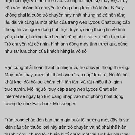
một đội tuyệt vời như thế nào. Chúng tôi thực sự thấy việc truy
cập vào phòng trò chuyện từ ứng dụng khá khó khăn. B-Gay
không phải là cuộc trò chuyện hay nhất nhưng nó có nền tảng
lâu dài và cũng là một phần của trang web Lycos Chat cung cấp
thông tin về người đồng tính trực tuyến, đăng thông tin về tình
yêu, du lịch, hướng dẫn hẹn hò cũng như các sự kiện hiện tại.
Trò chuyện rất dễ nhìn, hình ảnh động máy tính trượt qua cũng
như sự lựa chọn của khách hàng là vô số.
Bạn cũng phải hoàn thành 5 nhiệm vụ trò chuyện thông thường.
May mắn thay, mức phí thành viên “cao cấp” khá rẻ. Nó đòi hỏi
khắt khe, đòi hỏi sự chăm chỉ, tận tâm và rất nhiều thời gian
trực tuyến. Mỗi người truy cập trang web Lycos Chat trên
internet sẽ ngay lập tức đăng nhập vào một phòng hoạt động
tương tự như Facebook Messenger.
Trân trọng chào đón bạn tham gia buổi tối nướng mở, đây là sự
kiện đầu tiên thuộc loại này trên trò chuyện và nó phải thể hiện
thành công, chúng tôi chuẩn bị tổ chức một vài sự kiện như vậy