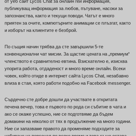
от уеб сайт Lycos Chat за онлайн гей информация,
публикуващ информация за любов, пътуване, насоки за
запознанства, както и текущи поводи. Чатът е много
приятен за очите, компютърните анимации се плъзгат, както
и изборът на клиентите е безброй.
По същия начин трябва да сте завършили 5-те
конвенционални чат мисии. За щастие цената на „премиум“
членството е сравнително евтина. Взискателно е, изисква
упорита работа, отдаденост и много време онлайн. Всеки
човек, който отиде в интернет сайта Lycos Chat, незабавно
влиза в стая, която работи подобно на Facebook messenger.
Сърдечно сте добре дошли да участвате в откритата
печена вечер, това е първото по рода си събитие в чата и
ако се окаже успешно, ние се подготвяме да бъдем
домакини на няколко от тях в продължение на много години.
Ние си запазваме правото да променяме подходите за
набиране на персонал по всяко време и това също остава