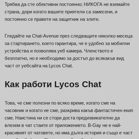
Трябва да сте обективни постоянно; НИКОГА не вземайте
страна, дори когато вашите приятели са замесени, и
постоянно се правете на защитник на злите.
Гледайте на Chat-Avenue през следващите няколко месеца
за стартирането, което гарантира, че е удобно за мобилни
устройства и позволява уеб камера. Членството е
безплатно, но е необходимо за достъп до всякакъв вид
част от уебсайта на Lycos Chat.
Как работи Lycos Chat
Това, че сме полезни по всяко време, когато сме на
часовник и когато не сме, разкрива какъв фантастичен екип
сме. Наистина ни се стори доста предизвикателно да
влезем в чат стаите от приложението. B-Gay не е най-
красивият от чатовете, но има дълга история и също е част