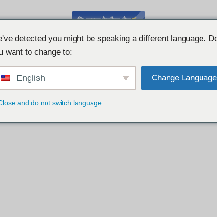
निःशुल्क वेबकैम चैट
've detected you might be speaking a different language. D
u want to change to:
English
Change Language
Close and do not switch language