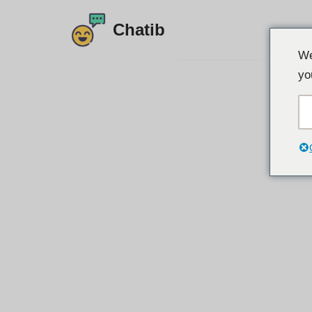
Chatib
इसे
We
छोड़कर
yo
सामग्री
पर
बढ़ने
के
लिए