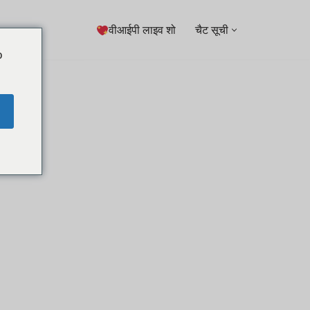
वीआईपी लाइव शो
चैट सूची
o