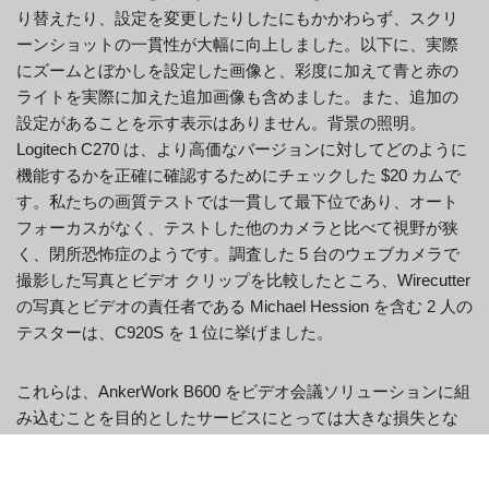
り替えたり、設定を変更したりしたにもかかわらず、スクリ
ーンショットの一貫性が大幅に向上しました。以下に、実際
にズームとぼかしを設定した画像と、彩度に加えて青と赤の
ライトを実際に加えた追加画像も含めました。また、追加の
設定があることを示す表示はありません。背景の照明。
Logitech C270 は、より高価なバージョンに対してどのように
機能するかを正確に確認するためにチェックした $20 カムで
す。私たちの画質テストでは一貫して最下位であり、オート
フォーカスがなく、テストした他のカメラと比べて視野が狭
く、閉所恐怖症のようです。調査した 5 台のウェブカメラで
撮影した写真とビデオ クリップを比較したところ、Wirecutter
の写真とビデオの責任者である Michael Hession を含む 2 人の
テスターは、C920S を 1 位に挙げました。
これらは、AnkerWork B600 をビデオ会議ソリューションに組
み込むことを目的としたサービスにとっては大きな損失とな
る可能性がありますが、一般家庭のユーザーにとっては簡単
な犠牲になる可能性があります。一方、Ausdom AW651 には