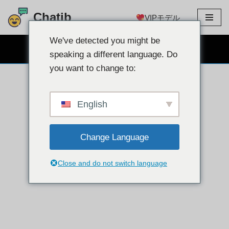
Chatib
VIPモデル
コ
ン
We've detected you might be
無料のウェブカメラチャット
テ
speaking a different language. Do
ン
you want to change to:
ツ
に
ス
English
キ
ッ
Change Language
プ
Close and do not switch language