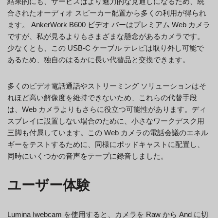
結果的にも、サービスはより魅力的な見通しになるため、統
合されたオーディオ スピーカー配置から多くの利用が得られ
ます。 AnkerWork B600 ビデオ バーはプレミアム Web カメラ
ですが、私が見るよりもさまざまな懸念があるカメラです。
少なくとも、この USB-C ケーブル テレビは取り外し可能で
あるため、独自のはるかに長い代替品と交換できます。
多くのビデオ電話通話やストリーミング ソリューションはそ
れほど高い解像度を維持できないため、これらの代替手段
は、Web カメラよりもさらに役立つ可能性があります。ディ
スプレイに設置しない場合のために、小さなワークデスク用
三脚も付属しています。この Web カメラの電話会議のエネル
ギーをテストするために、同様にポッドキャストに配置し、
同時にいくつかの音声をテープに録音しました。
ユーザー体験
Lumina Iwebcam を使用すると、カメラを Raw から And に切