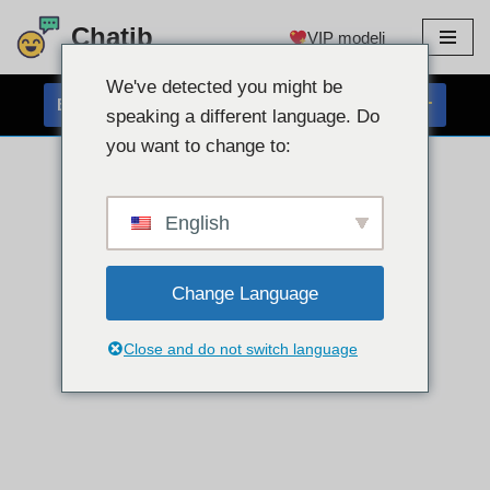
Chatib
VIP modeli
Preskoči
na
We've detected you might be
BREZPLAČEN KLEPET S SPLETNO KAMERO
vsebino
speaking a different language. Do
you want to change to:
English
Change Language
Close and do not switch language