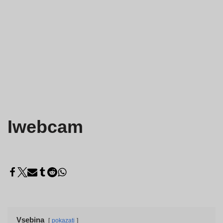
Iwebcam
Vsebina
pokazati