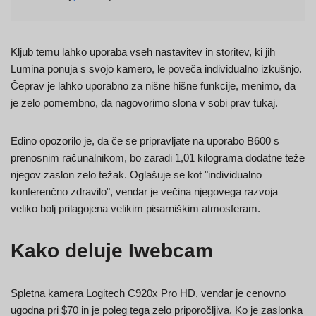
Kljub temu lahko uporaba vseh nastavitev in storitev, ki jih
Lumina ponuja s svojo kamero, le poveča individualno izkušnjo.
Čeprav je lahko uporabno za nišne hišne funkcije, menimo, da
je zelo pomembno, da nagovorimo slona v sobi prav tukaj.
Edino opozorilo je, da če se pripravljate na uporabo B600 s
prenosnim računalnikom, bo zaradi 1,01 kilograma dodatne teže
njegov zaslon zelo težak. Oglašuje se kot "individualno
konferenčno zdravilo", vendar je večina njegovega razvoja
veliko bolj prilagojena velikim pisarniškim atmosferam.
Kako deluje Iwebcam
Spletna kamera Logitech C920x Pro HD, vendar je cenovno
ugodna pri $70 in je poleg tega zelo priporočljiva. Ko je zaslonka