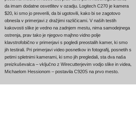
da imam dodatne osvetlitev v ozadju. Logitech C270 je kamera
$20, ki smo jo preverili, da bi ugotovili, kako bi se zagotovo
obnesla v primerjavi z dražjimi različicami. V naših testih
kakovosti slike je vedno na zadnjem mestu, nima samodejnega
ostrenja, prav tako je njegovo majhno vidno polje
klavstrofobično v primerjavi s pogledi preostalih kamer, ki smo
jih testirali. Pri primerjavi video posnetkov in fotografij, posnetih s
petimi spletnimi kamerami, ki smo jih pregledali, sta dva naša
preizkuševalca – vključno z Wirecutterjevim vodjo slike in videa,
Michaelom Hessionom – postavila C920S na prvo mesto.
To so lahko velike izgube za storitve, ki nameravajo vključiti
AnkerWork B600 v videokonferenčne rešitve, vendar so lahko
lahke žrtve za vašega običajnega uporabnika. Ausdom AW651
medtem nima obročaste luči, vendar ima še bolj naravne barve,
edinstveno pomanjkanje dlak, visoko celovitost, HDR in tudi en
atribut, ki ga AnkerWork nima – zmogljivost zajema v 1080p @
60fps. Priložen je tudi majhen stojalo za delovno mizo, če ga ne