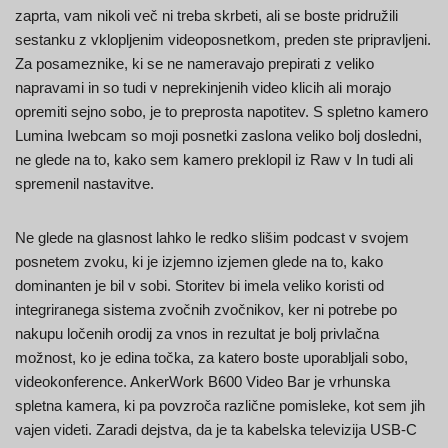
zaprta, vam nikoli več ni treba skrbeti, ali se boste pridružili
sestanku z vklopljenim videoposnetkom, preden ste pripravljeni.
Za posameznike, ki se ne nameravajo prepirati z veliko
napravami in so tudi v neprekinjenih video klicih ali morajo
opremiti sejno sobo, je to preprosta napotitev. S spletno kamero
Lumina Iwebcam so moji posnetki zaslona veliko bolj dosledni,
ne glede na to, kako sem kamero preklopil iz Raw v In tudi ali
spremenil nastavitve.
Ne glede na glasnost lahko le redko slišim podcast v svojem
posnetem zvoku, ki je izjemno izjemen glede na to, kako
dominanten je bil v sobi. Storitev bi imela veliko koristi od
integriranega sistema zvočnih zvočnikov, ker ni potrebe po
nakupu ločenih orodij za vnos in rezultat je bolj privlačna
možnost, ko je edina točka, za katero boste uporabljali sobo,
videokonference. AnkerWork B600 Video Bar je vrhunska
spletna kamera, ki pa povzroča različne pomisleke, kot sem jih
vajen videti. Zaradi dejstva, da je ta kabelska televizija USB-C