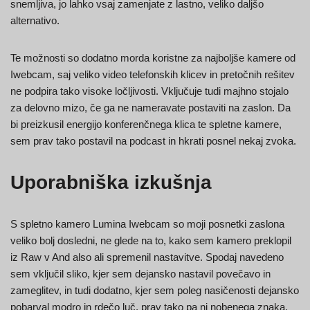
snemljiva, jo lahko vsaj zamenjate z lastno, veliko daljšo
alternativo.
Te možnosti so dodatno morda koristne za najboljše kamere od
Iwebcam, saj veliko video telefonskih klicev in pretočnih rešitev
ne podpira tako visoke ločljivosti. Vključuje tudi majhno stojalo
za delovno mizo, če ga ne nameravate postaviti na zaslon. Da
bi preizkusil energijo konferenčnega klica te spletne kamere,
sem prav tako postavil na podcast in hkrati posnel nekaj zvoka.
Uporabniška izkušnja
S spletno kamero Lumina Iwebcam so moji posnetki zaslona
veliko bolj dosledni, ne glede na to, kako sem kamero preklopil
iz Raw v And also ali spremenil nastavitve. Spodaj navedeno
sem vključil sliko, kjer sem dejansko nastavil povečavo in
zameglitev, in tudi dodatno, kjer sem poleg nasičenosti dejansko
pobarval modro in rdečo luč, prav tako pa ni nobenega znaka,