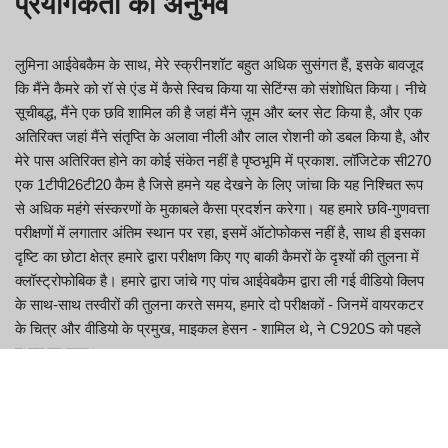
प्रयोगकर्ता का अनुभव
लुमिना आईवेबकैम के साथ, मेरे स्क्रीनशॉट बहुत अधिक सुसंगत हैं, इसके बावजूद
कि मैंने कैमरे को रॉ से एंड में कैसे स्विच किया या सेटिंग्स को संशोधित किया। नीचे
सूचीबद्ध, मैंने एक छवि शामिल की है जहां मैंने ज़ूम और ब्लर सेट किया है, और एक
अतिरिक्त जहां मैंने संतृप्ति के अलावा नीली और लाल रोशनी को डबल किया है, और
मेरे पास अतिरिक्त होने का कोई संकेत नहीं है पृष्ठभूमि में प्रकाश. लॉजिटेक सी270
एक 1टीपी26टी20 कैम है जिसे हमने यह देखने के लिए जांचा कि यह निश्चित रूप
से अधिक महंगे संस्करणों के मुकाबले कैसा प्रदर्शन करेगा। यह हमारे छवि-गुणवत्ता
परीक्षणों में लगातार अंतिम स्थान पर रहा, इसमें ऑटोफोकस नहीं है, साथ ही इसका
दृष्टि का छोटा क्षेत्र हमारे द्वारा परीक्षण किए गए बाकी कैमरों के दृश्यों की तुलना में
क्लॉस्ट्रोफोबिक है। हमारे द्वारा जांचे गए पांच आईवेबकैम द्वारा ली गई वीडियो क्लिप
के साथ-साथ तस्वीरों की तुलना करते समय, हमारे दो परीक्षकों - जिनमें वायरकटर
के चित्र और वीडियो के प्रमुख, माइकल हेसन - शामिल थे, ने C920S को पहले
स्थान पर रखा।
AnkerWork B600 को वीडियो कॉन्फ्रेंसिंग समाधानों में शामिल करने की इच्छुक
सेवाओं के लिए ये भारी नुकसान हो सकते हैं, हालाँकि आपके सामान्य निवास