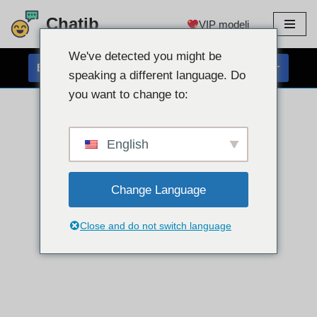
Chatib
VIP modeli
Preskoči
na
We've detected you might be
BREZPLAČEN KLEPET S SPLETNO KAMERO
vsebino
speaking a different language. Do
you want to change to:
English
Change Language
Close and do not switch language