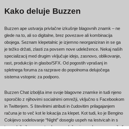
Kako deluje Buzzen
Buzzen ape ustvarja privlačne izkušnje blagovnih znamk – ne
glede na to, ali so digitalne, brez povezave ali kombinacija
obojega. Seznam klepetalnic je izjemno neorganiziran in se ga
je težko držati, zlasti za povsem nove udeležence. Nekaj naših
specializacij med drugim vključuje idejo, zasnovo, oblikovanje,
rast, produkcijo in glasbo/SFX. Od pogostih vprašanj in
spletnega foruma za razprave do popolnoma delujočega
sistema vstopnic za podporo.
Buzzen Chat izboljša ime svoje blagovne znamke in tudi njeno
sporočilo z njihovimi socialnimi omrežji, vključno s Facebookom
in Twitterjem. S številnimi atributi in čudovitim prilagajanjem
računa je to več kot le lokacija za klepet. Kot tudi, ko je Bengino
Cokijevo sodelovanje “Night” doseglo uspeh na lestvicah in s
tem odpihnilo eno vrsto sloga v splošno javno domeno, se nikoli