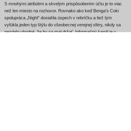
S mnohými atribútmi a skvelým prispôsobením účtu je to viac
než len miesto na rozhovor. Rovnako ako keď Benga's Coki
spolupráca „Night“ dosiahla úspech v rebríčku a tiež tým
vyfúkla jeden typ štýlu do všeobecnej verejnej sféry, nikdy sa
nezdalo vhodné, že by sa mal držať. Informačný kanál je v
podstate ako webová stránka typu Q&A na fóre – a nie ako
jednoduchý zoznam diskusných miestností.
Žiadne mobilné riešenie – Toto je jednoducho riešenie chatu na
stolnom počítači, takže to môže byť pre niektorých sklamaním.
Môžete si vytvoriť svoju vlastnú malú sieť, ako aj komunitu
kamarátov, prakticky porovnateľnú so systémami sociálnych
médií, ako sú staré Myspace a Facebook. Keď kliknete na nájsť
miestnosť, zoznam chatovacej miestnosti je mimoriadne
chaotický a trochu ťažkopádny, čo naznačuje, že lokalizácia
chatovacej miestnosti nie je najjednoduchšia.
Používateľská skúsenosť