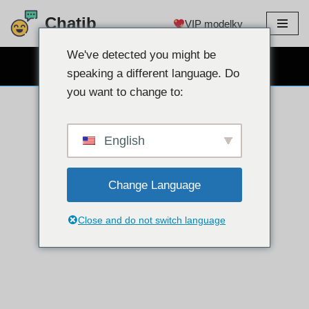
Chatib
VIP modelky
Preskočiť
na
We've detected you might be
BEZPLATNÝ WEBKAMEROVÝ CHAT
obsah
speaking a different language. Do
you want to change to:
English
Change Language
Close and do not switch language