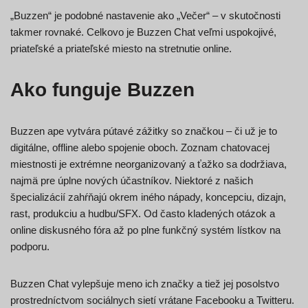
„Buzzen“ je podobné nastavenie ako „Večer“ – v skutočnosti
takmer rovnaké. Celkovo je Buzzen Chat veľmi uspokojivé,
priateľské a priateľské miesto na stretnutie online.
Ako funguje Buzzen
Buzzen ape vytvára pútavé zážitky so značkou – či už je to
digitálne, offline alebo spojenie oboch. Zoznam chatovacej
miestnosti je extrémne neorganizovaný a ťažko sa dodržiava,
najmä pre úplne nových účastníkov. Niektoré z našich
špecializácií zahŕňajú okrem iného nápady, koncepciu, dizajn,
rast, produkciu a hudbu/SFX. Od často kladených otázok a
online diskusného fóra až po plne funkčný systém lístkov na
podporu.
Buzzen Chat vylepšuje meno ich značky a tiež jej posolstvo
prostredníctvom sociálnych sietí vrátane Facebooku a Twitteru.