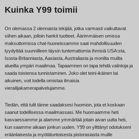
Kuinka Y99 toimii
On olemassa 2 olennaista tekijää, jotka varmasti vaikuttavat
siihen aikaan, jolloin hankit tuotteet. Äärimmäisen omissa
maksuttomissa chat-huoneissamme saat mahdollisuuden
tyydyttää suunnilleen täysin tuntemattomia ihmisiä USA:sta,
Isosta-Britanniasta, Aasiasta, Australiasta ja monilta muilta
alueilta ympäri maailmaa. Tapaaminen on tapa tehdä valintoja ja
saada toistensa tunnistaminen. Joko olet teini-ikäinen tai
aikuinen, voit todella omistaa ilmaisia
vierailijakamerapalvelujamme.
Tiedän, että tulit tänne saadaksesi huomion, jota et koskaan
saanut todellisessa maailmassasi. Me huomaamme heti
kasvaessamme ja alamme ymmärtää jotain aivan uutta heti,
kun saamme aikaan jonkun uuden. Y99 on ylittänyt odotukseni
eräänlaisesta ja myötätuntoisesta pistorasiasta muille