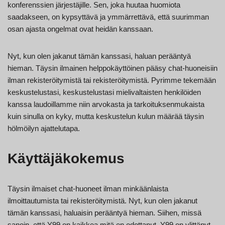
konferenssien järjestäjille. Sen, joka huutaa huomiota
saadakseen, on kypsyttävä ja ymmärrettävä, että suurimman
osan ajasta ongelmat ovat heidän kanssaan.
Nyt, kun olen jakanut tämän kanssasi, haluan perääntyä
hieman. Täysin ilmainen helppokäyttöinen pääsy chat-huoneisiin
ilman rekisteröitymistä tai rekisteröitymistä. Pyrimme tekemään
keskustelustasi, keskustelustasi mielivaltaisten henkilöiden
kanssa laudoillamme niin arvokasta ja tarkoituksenmukaista
kuin sinulla on kyky, mutta keskustelun kulun määrää täysin
hölmöilyn ajattelutapa.
Käyttäjäkokemus
Täysin ilmaiset chat-huoneet ilman minkäänlaista
ilmoittautumista tai rekisteröitymistä. Nyt, kun olen jakanut
tämän kanssasi, haluaisin perääntyä hieman. Siihen, missä
sanoin, että Y99 on kaikkea mitä en odottanut. Y99 on ylittänyt