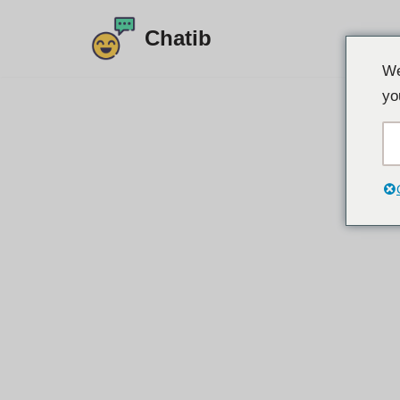
Chatib
ข้าม
We
ไป
yo
ที่
เนื้อหา