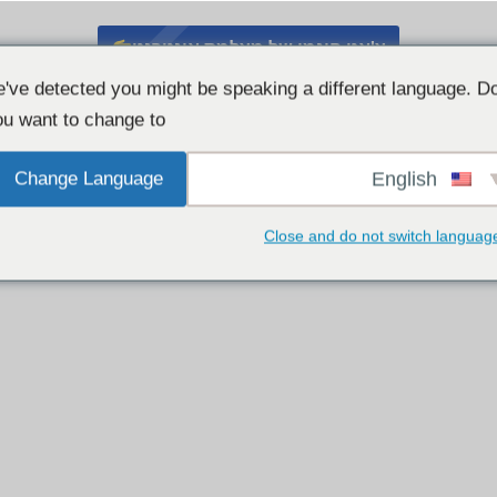
צ'אט חינמי של מצלמת אינטרנט
've detected you might be speaking a different language. D
u want to change to:
Change Language
English
Close and do not switch languag