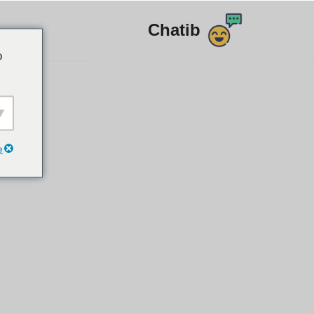
Chatib
דלג
o
לתוכן
e