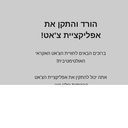
הורד והתקן את
אפליקציית צ'אט!
ברוכים הבאים לחוויית הצ'אט האקראי
האולטימטיבית!
אתה יכול להתקין את אפליקציית הצ'אט
הרשמית שלנו כאן.
האפליקציה תומכת בפלטפורמות: אפליקציית
PWA / iOS, iPadOS (דפדפן ספארי) /
אנדרואיד / Mac / Windows.