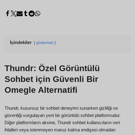
İçindekiler
göstermek
Thundr: Özel Görüntülü
Sohbet için Güvenli Bir
Omegle Alternatifi
Thundr, kusursuz bir sohbet deneyimi sunarken gizliliği ve
güvenliği vurgulayan yeni bir görüntülü sohbet platformudur.
Diğer platformların aksine, Thundr sohbet kullanıcıların veri
ihlalleri veya istenmeyen maruz kalma endişesi olmadan