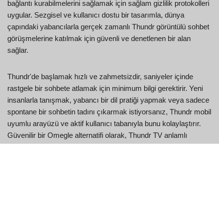
bağlantı kurabilmelerini sağlamak için sağlam gizlilik protokolleri
uygular. Sezgisel ve kullanıcı dostu bir tasarımla, dünya
çapındaki yabancılarla gerçek zamanlı Thundr görüntülü sohbet
görüşmelerine katılmak için güvenli ve denetlenen bir alan
sağlar.
Thundr'de başlamak hızlı ve zahmetsizdir, saniyeler içinde
rastgele bir sohbete atlamak için minimum bilgi gerektirir. Yeni
insanlarla tanışmak, yabancı bir dil pratiği yapmak veya sadece
spontane bir sohbetin tadını çıkarmak istiyorsanız, Thundr mobil
uyumlu arayüzü ve aktif kullanıcı tabanıyla bunu kolaylaştırır.
Güvenilir bir Omegle alternatifi olarak, Thundr TV anlamlı
görüntülü sohbetlere katılmak için güvenli ve özel bir yol sunar
ve güvenli çevrimiçi etkileşimler arayanlar için onu en iyi
seçenek haline getirir.