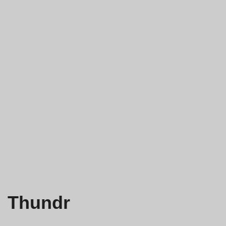
Thundr