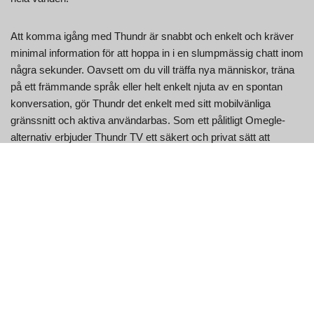
Att komma igång med Thundr är snabbt och enkelt och kräver
minimal information för att hoppa in i en slumpmässig chatt inom
några sekunder. Oavsett om du vill träffa nya människor, träna
på ett främmande språk eller helt enkelt njuta av en spontan
konversation, gör Thundr det enkelt med sitt mobilvänliga
gränssnitt och aktiva användarbas. Som ett pålitligt Omegle-
alternativ erbjuder Thundr TV ett säkert och privat sätt att
engagera sig i meningsfulla videochatt, vilket gör den till ett
toppval för dem som söker säkra onlineinteraktioner.
Viktiga egenskaper hos