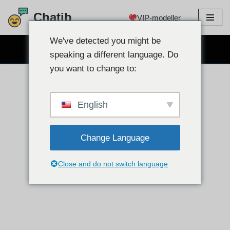
Chatib
VIP-modeller
Hoppa
till
We've detected you might be
GRATIS WEBCAM CHATT
innehållet
speaking a different language. Do
you want to change to:
English
Change Language
Close and do not switch language