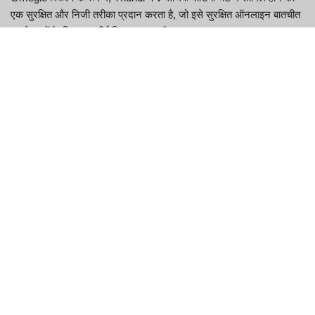
एक सुरक्षित और निजी तरीका प्रदान करता है, जो इसे सुरक्षित ऑनलाइन बातचीत
चाहने वालों के लिए एक शीर्ष विकल्प बनाता है।
Thundr की मुख्य विशेषताएं
विशेषता
विवरण
एक-क्लिक
समान रुचियों के आधार पर वैश्विक स्तर पर किसी अजनबी से तुरंत
इंटरफ़ेस
जुड़ें
AI-
सुरक्षित लाइव इंटरैक्शन के लिए अवांछनीय सामग्री की सक्रिय
संचालित
फ़िल्टरिंग
मॉडरेशन