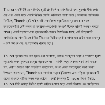
Thundr একটি উদীয়মান ভিডিও চ্যাট প্ল্যাটফর্ম যা গোপনীয়তা এবং সুরক্ষার উপর জোর
দেয় এবং একই সাথে একটি নির্বিঘ্ন চ্যাটিং অভিজ্ঞতা প্রদান করে। অন্যান্য প্ল্যাটফর্মের
বিপরীতে, Thundr চ্যাট শক্তিশালী গোপনীয়তা প্রোটোকল প্রয়োগ করে যাতে
ব্যবহারকারীরা ডেটা লঙ্ঘন বা অবাঞ্ছিত এক্সপোজার সম্পর্কে উদ্বেগ ছাড়াই সংযোগ করতে
পারেন। একটি স্বজ্ঞাত এবং ব্যবহারকারী-বান্ধব ডিজাইনের সাথে, এটি বিশ্বব্যাপী
অপরিচিতদের সাথে রিয়েল-টাইম Thundr ভিডিও চ্যাট কথোপকথনে জড়িত হওয়ার জন্য
একটি নিরাপদ এবং সংযত স্থান প্রদান করে।
Thundr ব্যবহার শুরু করা দ্রুত এবং অনায়াস, কয়েক সেকেন্ডের মধ্যে এলোমেলো চ্যাটে
প্রবেশের জন্য ন্যূনতম তথ্যের প্রয়োজন হয়। আপনি নতুন লোকের সাথে দেখা করতে
চান, কোনও বিদেশী ভাষা অনুশীলন করতে চান, অথবা কেবল স্বতঃস্ফূর্ত কথোপকথন
উপভোগ করতে চান, Thundr তার মোবাইল-বান্ধব ইন্টারফেস এবং সক্রিয় ব্যবহারকারী
বেসের মাধ্যমে এটিকে সহজ করে তোলে। একটি বিশ্বস্ত Omegle বিকল্প হিসাবে,
Thundr টিভি অর্থপূর্ণ ভিডিও চ্যাটে জড়িত হওয়ার জন্য একটি নিরাপদ এবং ব্যক্তিগত
উপায় অফার করে, যা নিরাপদ অনলাইন ইন্টারঅ্যাকশন খুঁজছেন এমনদের জন্য এটি একটি
শীর্ষ পছন্দ করে তোলে।