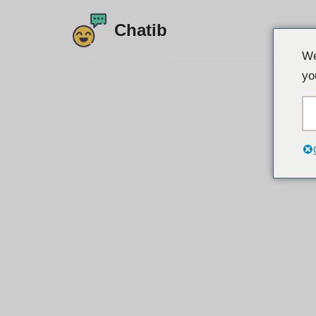
Chatib
Preskoči
We
na
yo
vsebino