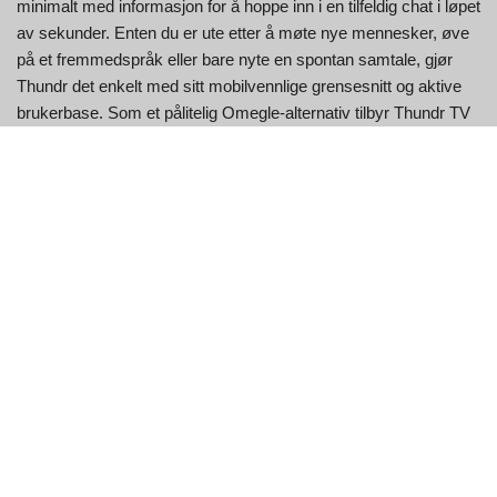
minimalt med informasjon for å hoppe inn i en tilfeldig chat i løpet
av sekunder. Enten du er ute etter å møte nye mennesker, øve
på et fremmedspråk eller bare nyte en spontan samtale, gjør
Thundr det enkelt med sitt mobilvennlige grensesnitt og aktive
brukerbase. Som et pålitelig Omegle-alternativ tilbyr Thundr TV
en trygg og privat måte å engasjere seg i meningsfulle
videochatter, noe som gjør den til et toppvalg for de som søker
sikre online interaksjoner.
Nøkkelfunksjoner til Thundr
Trekk
Beskrivelse