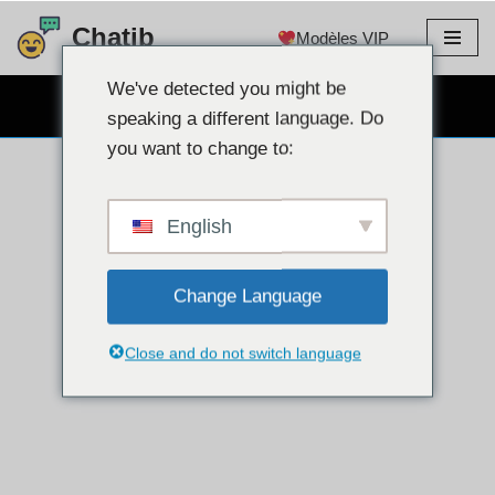
Chatib
Modèles VIP
Aller
au
We've detected you might be
CHAT WEBCAM GRATUIT
contenu
speaking a different language. Do
you want to change to:
English
Change Language
Close and do not switch language