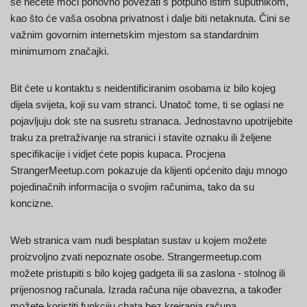
se nećete moći ponovno povezati s potpuno istim suputnikom,
kao što će vaša osobna privatnost i dalje biti netaknuta. Čini se
važnim govornim internetskim mjestom sa standardnim
minimumom značajki.
Bit ćete u kontaktu s neidentificiranim osobama iz bilo kojeg
dijela svijeta, koji su vam stranci. Unatoč tome, ti se oglasi ne
pojavljuju dok ste na susretu stranaca. Jednostavno upotrijebite
traku za pretraživanje na stranici i stavite oznaku ili željene
specifikacije i vidjet ćete popis kupaca. Procjena
StrangerMeetup.com pokazuje da klijenti općenito daju mnogo
pojedinačnih informacija o svojim računima, tako da su
koncizne.
Web stranica vam nudi besplatan sustav u kojem možete
proizvoljno zvati nepoznate osobe. Strangermeetup.com
možete pristupiti s bilo kojeg gadgeta ili sa zaslona - stolnog ili
prijenosnog računala. Izrada računa nije obavezna, a također
možete koristiti funkciju chata bez kreiranja računa.