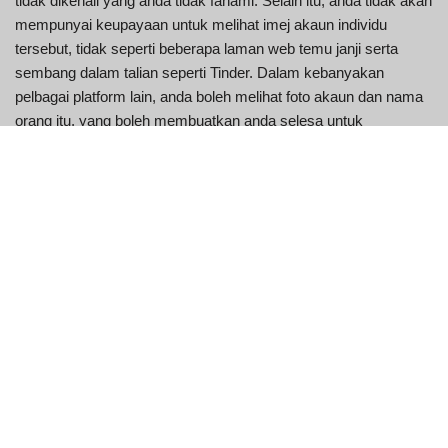
tidak dikenali yang anda tidak fahami. Selain itu, anda tidak akan
mempunyai keupayaan untuk melihat imej akaun individu
tersebut, tidak seperti beberapa laman web temu janji serta
sembang dalam talian seperti Tinder. Dalam kebanyakan
pelbagai platform lain, anda boleh melihat foto akaun dan nama
orang itu, yang boleh membuatkan anda selesa untuk
bersembang. Walau bagaimanapun, dalam Strangermeetup,
anda tidak akan dapat melihat gambar profil atau nama individu
sehingga dan melainkan anda mendekati pautan web tapak
media sosial. Banyak platform di internet menawarkan anda
untuk berbual dengan orang yang tidak dikenali.
Aspek yang paling menakjubkan dalam laman web ini ialah
anda tidak akan mendedahkan identiti anda walaupun anda
berada dalam pertemuan Orang Asing.
Di bawah ialah skor prestasi strangermeetup.com dalam
pelbagai elemen.
Yang terakhir menyediakan penapis untuk julat pelanggan